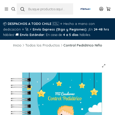
📦
DESPACHOS A TODO CHILE
🇨🇱
⭐
Hecho a mano con
dedicación
⭐
🚀
⚡
Envío Express (Stgo y Regiones):
¡En
24-48 hrs
hábiles!
🚚
Envío Estándar:
En casa de
4 a 5 días
hábiles.
Inicio
Todos los Productos
Control Pediátrico Niño