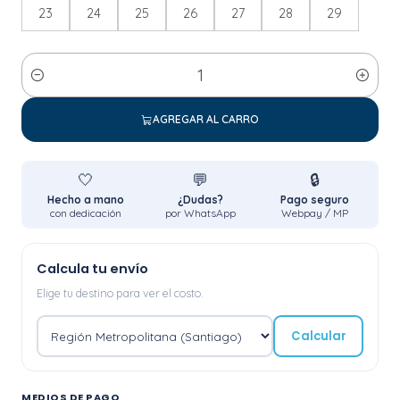
23
24
25
26
27
28
29
Cantidad
AGREGAR AL CARRO
🤍
💬
🔒
Hecho a mano
¿Dudas?
Pago seguro
con dedicación
por WhatsApp
Webpay / MP
Calcula tu envío
Elige tu destino para ver el costo.
Calcular
MEDIOS DE PAGO