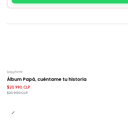
|
pigyfante
-19%
DESCUENTO
Álbum Papá, cuéntame tu historia
$20.990 CLP
$25.990 CLP