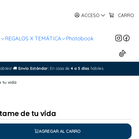
ACCESO
CARRO
R
REGALOS X TEMÁTICA
Photobook
ábiles!
🚚
Envío Estándar:
En casa de
4 a 5 días
hábiles.
 tu vida
ame de tu vida
AGREGAR AL CARRO