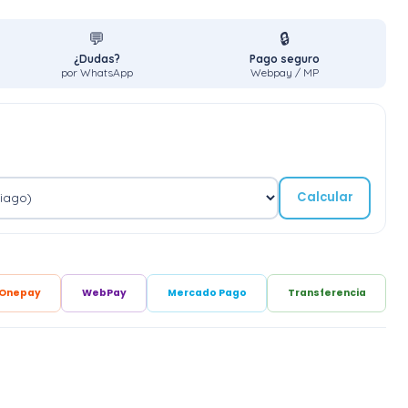
💬
🔒
¿Dudas?
Pago seguro
por WhatsApp
Webpay / MP
Calcular
Onepay
WebPay
Mercado Pago
Transferencia