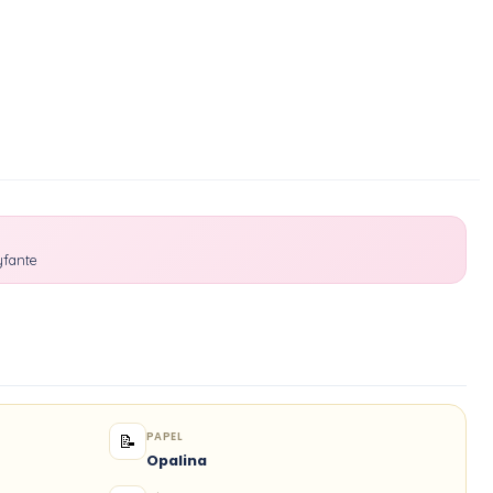
yfante
PAPEL
📝
Opalina