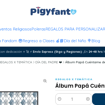
ventos Religiosos
Poleras
REGALOS PARA PERSONALIZA
a Fandom 😎
Regreso a Clases 🍎📘
Día del Niño 🍭
Blog
con dedicación
⭐
🚀
⚡
Envío Express (Stgo y Regiones):
¡En
24-48 hrs
h
REGALOS X TEMÁTICA
DÍA DEL PADRE ❤️
Álbum Papá Cuéntame de
REGALOS X TEMÁTICA
Álbum Papá Cuént
Cantidad