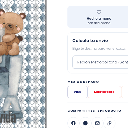
🤍
Hecho a mano
con dedicación
Calcula tu envío
Elige tu destino para ver el costo.
MEDIOS DE PAGO
VISA
Mastercard
COMPARTIR ESTE PRODUCTO