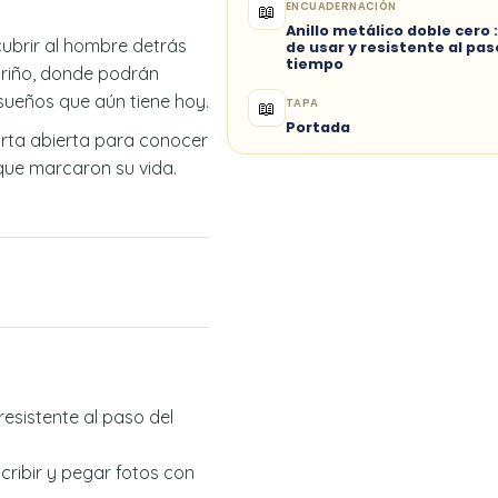
ENCUADERNACIÓN
📖
Anillo metálico doble cero
cubrir al hombre detrás
de usar y resistente al pas
tiempo
cariño, donde podrán
sueños que aún tiene hoy.
TAPA
📖
Portada
arta abierta para conocer
 que marcaron su vida.
.
esistente al paso del
scribir y pegar fotos con