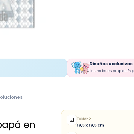
Diseños exclusivos
Ilustraciones propias Pig
oluciones
TAMAÑO
📐
 papá en
19,5 x 19,5 cm