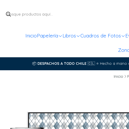
Inicio
Papelería
Libros
Cuadros de Fotos
E
Zon
📦
DESPACHOS A TODO CHILE
🇨🇱
⭐
Hecho a mano 
Inicio