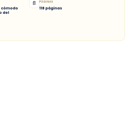
PÁGINAS
📄
 : cómodo
118 páginas
o del