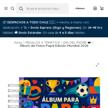
📦
DESPACHOS A TODO CHILE
🇨🇱
⭐
Hecho a mano con

dedicación
⭐
🚀
⚡
Envío Express (Stgo y Regiones):
¡En
24-48 hrs
C
hábiles!
🚚
Envío Estándar:
En casa de
4 a 5 días
hábiles.
Inicio
REGALOS X TEMÁTICA
DÍA DEL PADRE ❤️
Álbum de Fotos Papá Edición Mundial 2026