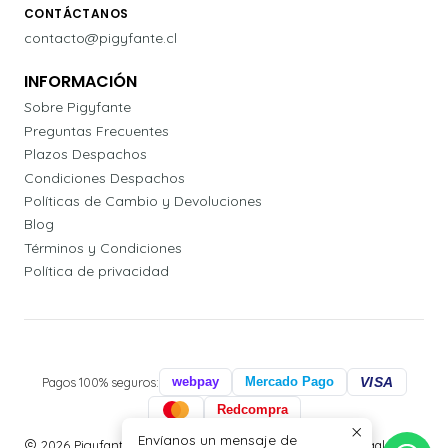
CONTÁCTANOS
contacto@pigyfante.cl
INFORMACIÓN
Sobre Pigyfante
Preguntas Frecuentes
Plazos Despachos
Condiciones Despachos
Políticas de Cambio y Devoluciones
Blog
Términos y Condiciones
Política de privacidad
Pagos 100% seguros:
webpay
Mercado Pago
VISA
Redcompra
Envíanos un mensaje de
2026 Pigyfante | Papelería, Agendas Profesionales y Regalos